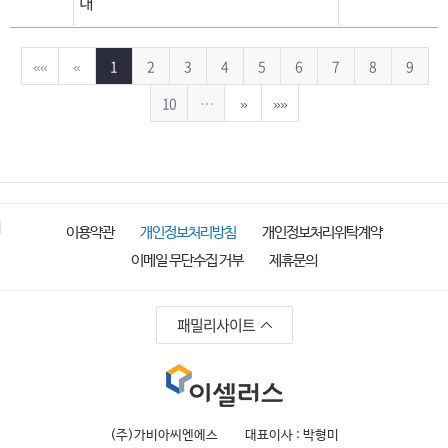
내
««
«
1
2
3
4
5
6
7
8
9
10
…
»
»»
이용약관
개인정보처리방침
개인정보처리위탁계약
이메일 무단수집 거부
제휴문의
패밀리사이트
(주)가비아씨엔에스
대표이사 : 박형미